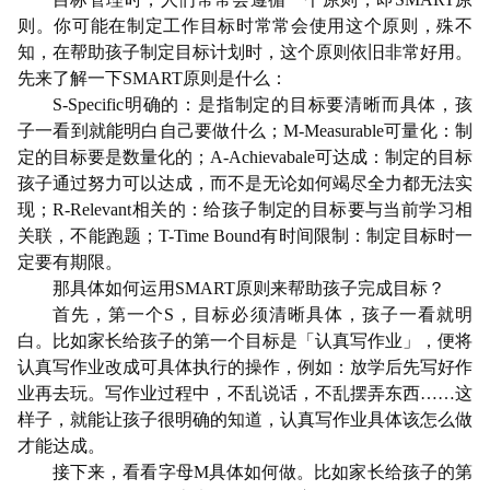
则。你可能在制定工作目标时常常会使用这个原则，殊不
知，在帮助孩子制定目标计划时，这个原则依旧非常好用。
先来了解一下SMART原则是什么：
S-Specific明确的：是指制定的目标要清晰而具体，孩
子一看到就能明白自己要做什么；M-Measurable可量化：制
定的目标要是数量化的；A-Achievabale可达成：制定的目标
孩子通过努力可以达成，而不是无论如何竭尽全力都无法实
现；R-Relevant相关的：给孩子制定的目标要与当前学习相
关联，不能跑题；T-Time Bound有时间限制：制定目标时一
定要有期限。
那具体如何运用SMART原则来帮助孩子完成目标？
首先，第一个S，目标必须清晰具体，孩子一看就明
白。比如家长给孩子的第一个目标是「认真写作业」，便将
认真写作业改成可具体执行的操作，例如：放学后先写好作
业再去玩。写作业过程中，不乱说话，不乱摆弄东西……这
样子，就能让孩子很明确的知道，认真写作业具体该怎么做
才能达成。
接下来，看看字母M具体如何做。比如家长给孩子的第