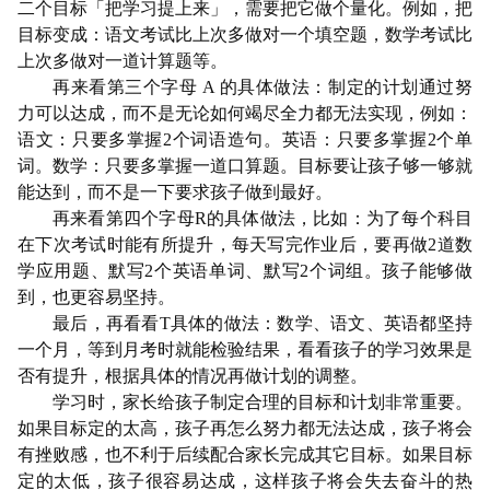
二个目标「把学习提上来」，需要把它做个量化。例如，把
目标变成：语文考试比上次多做对一个填空题，数学考试比
上次多做对一道计算题等。
再来看第三个字母 A 的具体做法：制定的计划通过努
力可以达成，而不是无论如何竭尽全力都无法实现，例如：
语文：只要多掌握2个词语造句。英语：只要多掌握2个单
词。数学：只要多掌握一道口算题。目标要让孩子够一够就
能达到，而不是一下要求孩子做到最好。
再来看第四个字母R的具体做法，比如：为了每个科目
在下次考试时能有所提升，每天写完作业后，要再做2道数
学应用题、默写2个英语单词、默写2个词组。孩子能够做
到，也更容易坚持。
最后，再看看T具体的做法：数学、语文、英语都坚持
一个月，等到月考时就能检验结果，看看孩子的学习效果是
否有提升，根据具体的情况再做计划的调整。
学习时，家长给孩子制定合理的目标和计划非常重要。
如果目标定的太高，孩子再怎么努力都无法达成，孩子将会
有挫败感，也不利于后续配合家长完成其它目标。如果目标
定的太低，孩子很容易达成，这样孩子将会失去奋斗的热