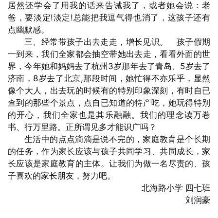
居然还学会了用我的话来告诫我了，或者她会说：老
爸，要淡定!淡定!总能把我逗气得也消了，这孩子还有
点幽默感。
三、经常带孩子出去走走，增长见识。 孩子假期
一到来，我们全家都会抽空带她出去走，看看外面的世
界，今年她和妈妈去了杭州3岁那年去了青岛、5岁去了
济南，8岁去了北京,那段时间，她忙得不亦乐乎，显然
像个大人，出去玩的时候有的特别印象深刻，有时自已
查到的那些个景点，点自已知道的特产吃，她玩得特别
的开心，我们全家也是其乐融融。我们的理念读万卷
书、行万里路。正所谓见多才能识广吗？
生活中的点点滴滴是说不完的，家庭教育是个长期
的任务，作为家长应该与孩子共同学习、共同成长，家
长应该是家庭教育的主体。让我们为做一名尽责的、孩
子喜欢的家长朋友，努力吧。
北海路小学 四七班
刘润豪