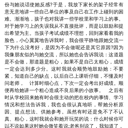
份与她说话使她反感?于是，我放下家长的架子经常有
意无意地讲一些自己单位的事及自己在工作上碰到的困
难。渐渐地，孩子也对我讲一些学校里和学习上的事。
对于她学习上的失误我从不直接批评，而是以鼓励和提
出希望为主。当孩子考试成绩不理想，回到家看着我的
脸色，小心翼翼地告诉我时，我会很平静地跟她交流一
下为什么没考好，是因为不会做呢还是其它原因?因为
我像朋友似的与她交流，所以她也会告诉我说：这道题
是不会做，那道题是粗心，如果不是自己太粗心，成绩
一定会达到多少分。这时我就会顺势地鼓励她：不要
紧，知道自己的缺点，以后自己上课听仔细，不懂及时
问老师， 计算时细心点，下次一定会考出好成绩。顺
便再给她讲一个粗心造成不良后果的小故事。 之后有
时从学校回来她有时会很主动的把在校内的事情、学习
情况和想法告诉我，我也会很认真地听，帮她分析原
因、提点想法、供她参考。虽然有时还是免不了不认
真、粗心，这时我就会和她开玩笑的说：什么时候你可
以不说如果这时她会微笑着说;老爸别说了，我知道了，