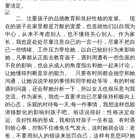
要淡定。
二、注重孩子的品德教育和良好性格的发展。 现
在的孩子在家里都是万般的宠爱，也造就他们以自我为
中心，从来不考虑别人，也不懂得关心别人。作为家
长，我也是处处尽量注意自已的一言一行，尽量不把自
已一些情绪、工作压力带给她，以自已较好行为来影响
她，凡事都从正面去教育孩子，遇到周遭有一些负面的
不良的影响，也会从成人的角度指出和她一起来讨论，
让她懂得判断是非的能力。 只要有时间都会抽空和她
沟通，让她说说学校的事情和同学相处等等，有的时候
遇到问题，还会帮她分析一下，所以女儿也很乐意与我
交流。作为家长，我也一直要求自已尽量保持积极向上
的心态，乐观的对待每一天,每一件事情，我想这样也能
潜移默化的影响到孩子吧。俗话说得好：性格决定命
运。良好性格的形成，我相信对孩子一生有益 有时遇
到烦心事，控制不住难免生气发火，这时她就会说：老
爸，不要用别人的错误来惩罚自己，这样有意思吗?她