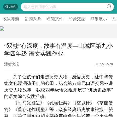
总站
政策导航
新闻头条
通知文件
经验交流
成果展示
活
“双减”有深度，故事有温度—山城区第九小
学四年级 语文实践作业
活动快报
2022-12-28
为了让孩子们走进历史人物，感悟历史，让中华传
统文化浸润孩子们的心田，结合第八单元口语交际--讲
历史人物故事，我校四年级语文组开展了“讲历史故事”
的语文综合实践活动。
《司马光砸缸》《孔融让梨》《空城计》《草船借
箭》《董存瑞炸碉堡》等，众多经典历史故事被搬上荧
幕，同学们用图画和文字绘声绘色地讲述着一个个生动